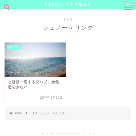
たびにこってどんな人？
― TAG ―
シュノーケリング
エジプト
とほほ‥恋するダハブに全然
恋できない
2017年6月30日
HOME
タグ : シュノーケリング