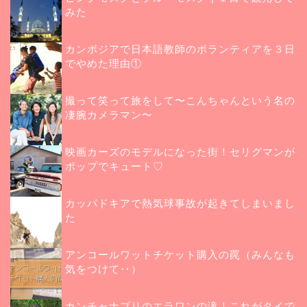
みた
カンボジアで日本語教師のボランティアを３日
でやめた理由①
撮って笑って旅をして〜こんちゃんという名の
凄腕カメラマン〜
映画カーズのモデルになった街！セリグマンが
ポップでキュート♡
カッパドキアで熱気球事故が起きてしまいまし
た
アンコールワットチケット購入の罠（みんなも
気をつけて‥）
カンチャナブリのエラワンの滝｜これがタイで