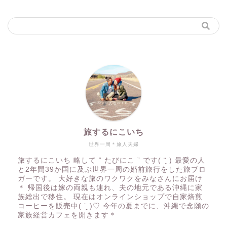
旅するにこいち
世界一周＊旅人夫婦
旅するにこいち 略して “ たびにこ ” です( ¨̮ ) 最愛の人
と2年間39か国に及ぶ世界一周の婚前旅行をした旅ブロ
ガーです。 大好きな旅のワクワクをみなさんにお届け
＊ 帰国後は嫁の両親も連れ、夫の地元である沖縄に家
族総出で移住。 現在はオンラインショップで自家焙煎
コーヒーを販売中( ¨̮ )♡ 今年の夏までに、沖縄で念願の
家族経営カフェを開きます＊