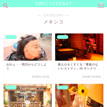
たびにこってどんな人？
― CATEGORY ―
メキシコ
メキシコ
メキシコ
おれぇ・・明日からどうしよ
旅人心をくすぐる「看板のな
う
いレストラン」IN サンクリ
2016年12月1日
2016年11月30日
メキシコ
メキシコ