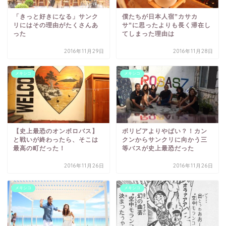
「きっと好きになる」サンク
僕たちが日本人宿”カサカ
リにはその理由がたくさんあ
サ”に思ったよりも長く滞在し
った
てしまった理由は
2016年11月29日
2016年11月28日
メキシコ
メキシコ
【史上最恐のオンボロバス】
ボリビアよりやばい？！カン
と戦いが終わったら、そこは
クンからサンクリに向かう三
最高の町だった！
等バスが史上最恐だった
2016年11月26日
2016年11月26日
メキシコ
メキシコ