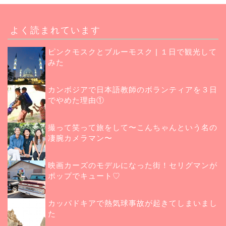
よく読まれています
ピンクモスクとブルーモスク | １日で観光して
みた
カンボジアで日本語教師のボランティアを３日
でやめた理由①
撮って笑って旅をして〜こんちゃんという名の
凄腕カメラマン〜
映画カーズのモデルになった街！セリグマンが
ポップでキュート♡
カッパドキアで熱気球事故が起きてしまいまし
た