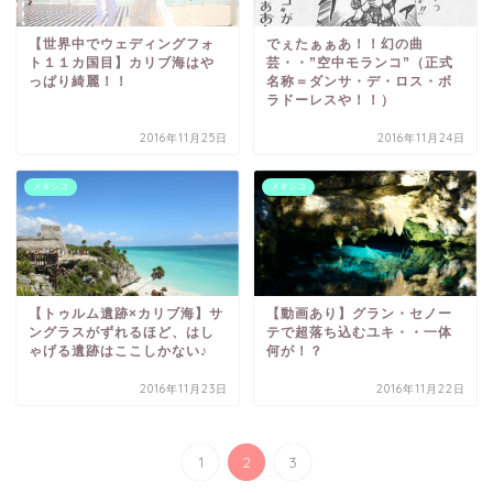
【世界中でウェディングフォ
でぇたぁぁあ！！幻の曲
ト１１カ国目】カリブ海はや
芸・・”空中モランコ”（正式
っぱり綺麗！！
名称＝ダンサ・デ・ロス・ボ
ラドーレスや！！）
2016年11月25日
2016年11月24日
メキシコ
メキシコ
【トゥルム遺跡×カリブ海】サ
【動画あり】グラン・セノー
ングラスがずれるほど、はし
テで超落ち込むユキ・・一体
ゃげる遺跡はここしかない♪
何が！？
2016年11月23日
2016年11月22日
1
2
3