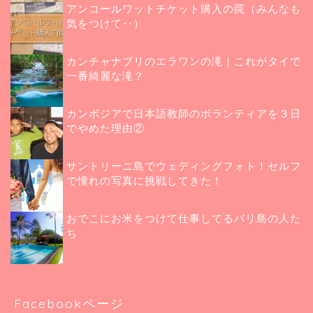
アンコールワットチケット購入の罠（みんなも
気をつけて‥）
カンチャナブリのエラワンの滝｜これがタイで
一番綺麗な滝？
カンボジアで日本語教師のボランティアを３日
でやめた理由②
サントリーニ島でウェディングフォト！セルフ
で憧れの写真に挑戦してきた！
おでこにお米をつけて仕事してるバリ島の人た
ち
Facebookページ