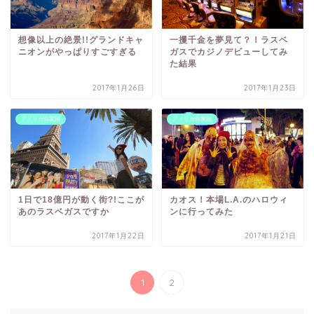
想像以上の絶景!!グランドキャ
一攫千金を夢見て？！ラスベ
ニオンがやっぱりすごすぎる
ガスでカジノデビューしてみ
た結果
2017年1月26日
2017年1月23日
アメリカ合衆国
アメリカ合衆国
1日で18億円が動く街?!ここが
カオス！本場L.A.のハロウィ
あのラスベガスですか
ンに行ってみた
2017年1月22日
2017年1月21日
1
2