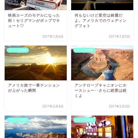
映画カーズのモデルになった
何もないけど星空は綺麗だ
街！セリグマンがポップでキ
よ。アメリカでのウェディン
ュート♡
グフォト
2017年2月6日
2017年2月5日
アメリカ合衆国
アメリカ合衆国
アメリカ旅で一番テンション
アンテロープキャニオンにホ
が上がった瞬間
ースシュー‥さらに絶景は続
くよ
2017年2月4日
2017年2月3日
アメリカ合衆国
アメリカ合衆国