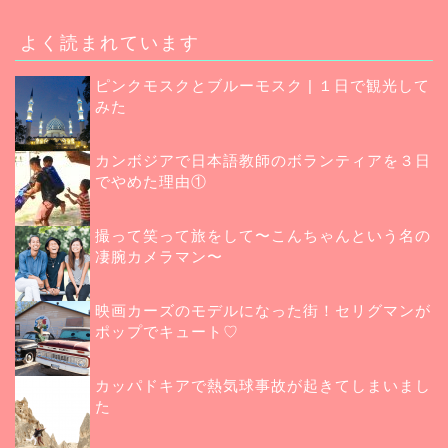
よく読まれています
ピンクモスクとブルーモスク | １日で観光して
みた
カンボジアで日本語教師のボランティアを３日
でやめた理由①
撮って笑って旅をして〜こんちゃんという名の
凄腕カメラマン〜
映画カーズのモデルになった街！セリグマンが
ポップでキュート♡
カッパドキアで熱気球事故が起きてしまいまし
た