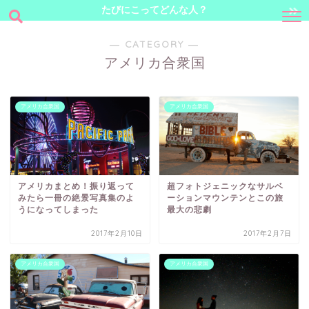
たびにこってどんな人？
― CATEGORY ―
アメリカ合衆国
アメリカ合衆国
アメリカ合衆国
アメリカまとめ！振り返って
超フォトジェニックなサルベ
みたら一冊の絶景写真集のよ
ーションマウンテンとこの旅
うになってしまった
最大の悲劇
2017年2月10日
2017年2月7日
アメリカ合衆国
アメリカ合衆国