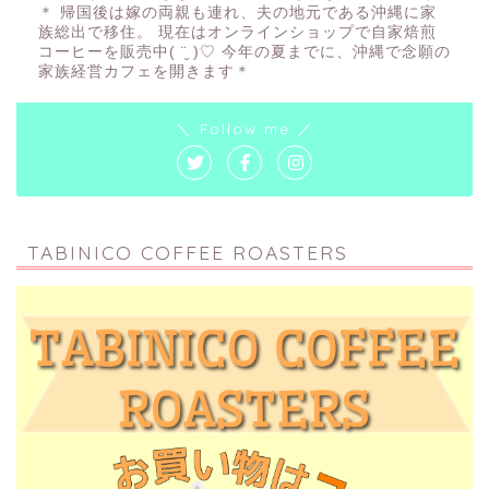
＊ 帰国後は嫁の両親も連れ、夫の地元である沖縄に家
族総出で移住。 現在はオンラインショップで自家焙煎
コーヒーを販売中( ¨̮ )♡ 今年の夏までに、沖縄で念願の
家族経営カフェを開きます＊
＼ Follow me ／
TABINICO COFFEE ROASTERS