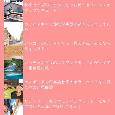
映画カーズのモデルになった街！セリグマンが
ポップでキュート♡
カッパドキアで熱気球事故が起きてしまいまし
た
アンコールワットチケット購入の罠（みんなも
気をつけて‥）
カンチャナブリのエラワンの滝｜これがタイで
一番綺麗な滝？
カンボジアで日本語教師のボランティアを３日
でやめた理由②
サントリーニ島でウェディングフォト！セルフ
で憧れの写真に挑戦してきた！