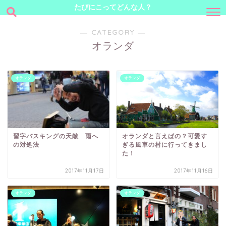
たびにこってどんな人？
― CATEGORY ―
オランダ
オランダ
オランダ
習字バスキングの天敵 雨へ
オランダと言えばの？可愛す
の対処法
ぎる風車の村に行ってきまし
た！
2017年11月17日
2017年11月16日
オランダ
オランダ