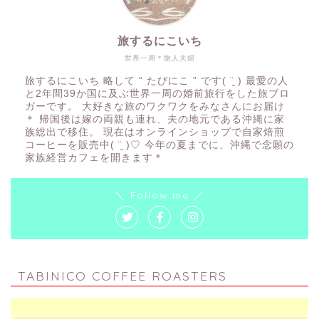
旅するにこいち
世界一周＊旅人夫婦
旅するにこいち 略して “ たびにこ ” です( ¨̮ ) 最愛の人
と2年間39か国に及ぶ世界一周の婚前旅行をした旅ブロ
ガーです。 大好きな旅のワクワクをみなさんにお届け
＊ 帰国後は嫁の両親も連れ、夫の地元である沖縄に家
族総出で移住。 現在はオンラインショップで自家焙煎
コーヒーを販売中( ¨̮ )♡ 今年の夏までに、沖縄で念願の
家族経営カフェを開きます＊
＼ Follow me ／
TABINICO COFFEE ROASTERS