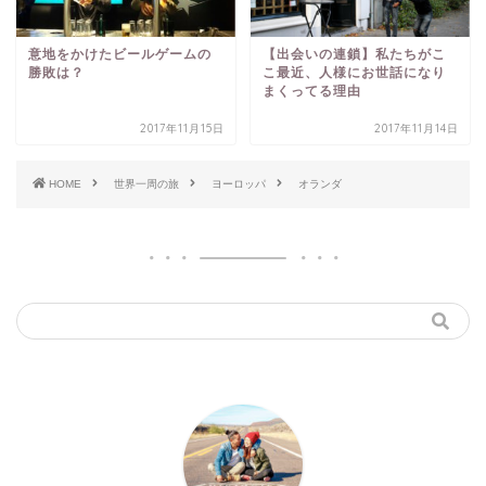
意地をかけたビールゲームの
【出会いの連鎖】私たちがこ
勝敗は？
こ最近、人様にお世話になり
まくってる理由
2017年11月15日
2017年11月14日
HOME
世界一周の旅
ヨーロッパ
オランダ