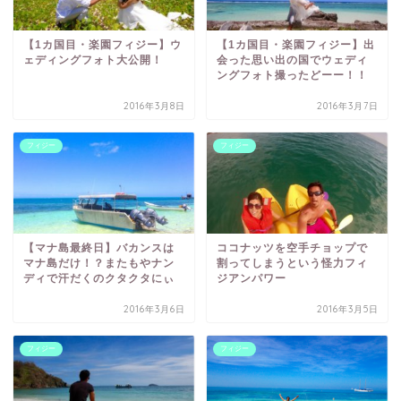
【1カ国目・楽園フィジー】ウ
【1カ国目・楽園フィジー】出
ェディングフォト大公開！
会った思い出の国でウェディ
ングフォト撮ったどーー！！
2016年3月8日
2016年3月7日
フィジー
フィジー
【マナ島最終日】バカンスは
ココナッツを空手チョップで
マナ島だけ！？またもやナン
割ってしまうという怪力フィ
ディで汗だくのクタクタにぃ
ジアンパワー
2016年3月6日
2016年3月5日
フィジー
フィジー