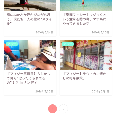
海にぷかぷか浮かびながら思
【楽園フィジー】マジックと
う。僕たち二人の旅の”スタイ
いう意味を持つ島、マナ島に
ル”
やってきました♡
2016年3月4日
2016年3月3日
フィジー
フィジー
【フィジー三日目】もしかし
【フィジー】ラウトカ。懐か
て俺ら”ぼったくられてる
しの町を散策。
の”？？ in ナンディ
2016年3月2日
2016年3月1日
1
2