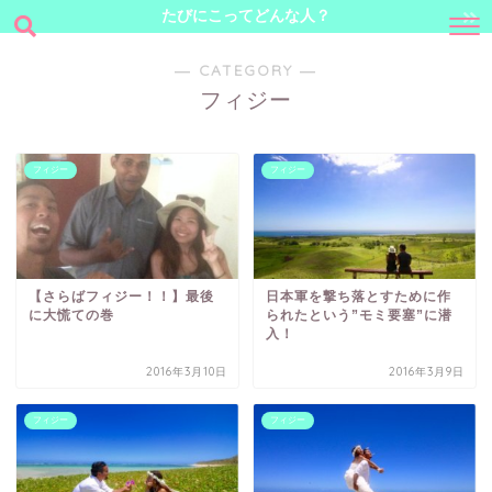
たびにこってどんな人？
― CATEGORY ―
フィジー
フィジー
フィジー
【さらばフィジー！！】最後
日本軍を撃ち落とすために作
に大慌ての巻
られたという”モミ要塞”に潜
入！
2016年3月10日
2016年3月9日
フィジー
フィジー