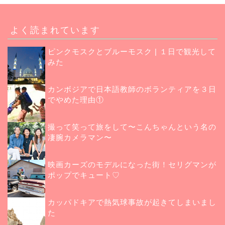
よく読まれています
ピンクモスクとブルーモスク | １日で観光して
みた
カンボジアで日本語教師のボランティアを３日
でやめた理由①
撮って笑って旅をして〜こんちゃんという名の
凄腕カメラマン〜
映画カーズのモデルになった街！セリグマンが
ポップでキュート♡
カッパドキアで熱気球事故が起きてしまいまし
た