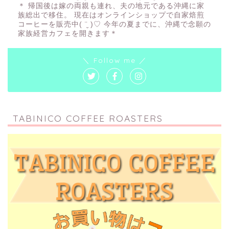
＊ 帰国後は嫁の両親も連れ、夫の地元である沖縄に家
族総出で移住。 現在はオンラインショップで自家焙煎
コーヒーを販売中( ¨̮ )♡ 今年の夏までに、沖縄で念願の
家族経営カフェを開きます＊
＼ Follow me ／
TABINICO COFFEE ROASTERS