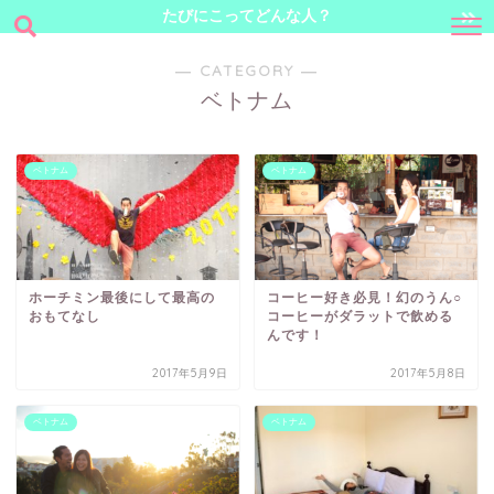
たびにこってどんな人？
― CATEGORY ―
ベトナム
ベトナム
ベトナム
ホーチミン最後にして最高の
コーヒー好き必見！幻のうん○
おもてなし
コーヒーがダラットで飲める
んです！
2017年5月9日
2017年5月8日
ベトナム
ベトナム