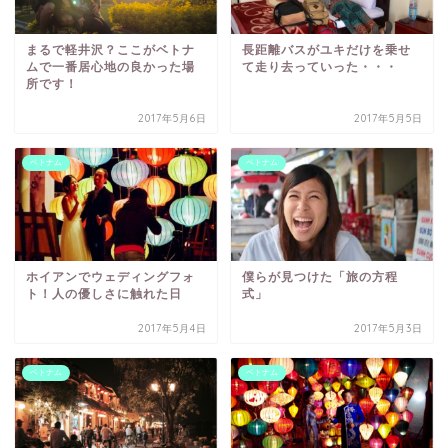
まるで軽井沢？ここがベトナ
長距離バスがユキだけを乗せ
ムで一番居心地の良かった場
て走り去っていった・・・
所です！
2017年5月6日
2017年5月5日
ベトナム
ベトナム
ホイアンでウェディングフォ
僕らが見つけた「旅の方程
ト！人の優しさに触れた日
式」
2017年5月4日
2017年5月3日
ベトナム
ベトナム