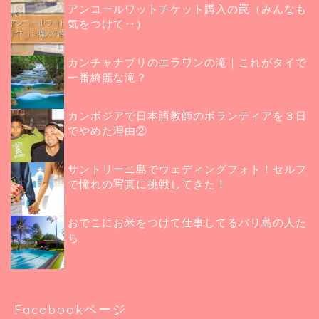
アンコールワットチケット購入の罠（みんなも
気をつけて‥）
カンチャナブリのエラワンの滝｜これがタイで
一番綺麗な滝？
カンボジアで日本語教師のボランティアを３日
でやめた理由②
サントリーニ島でウェディングフォト！セルフ
で憧れの写真に挑戦してきた！
おでこにお米をつけて仕事してるバリ島の人た
ち
Facebookページ