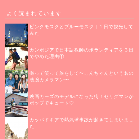
よく読まれています
ピンクモスクとブルーモスク | １日で観光して
みた
カンボジアで日本語教師のボランティアを３日
でやめた理由①
撮って笑って旅をして〜こんちゃんという名の
凄腕カメラマン〜
映画カーズのモデルになった街！セリグマンが
ポップでキュート♡
カッパドキアで熱気球事故が起きてしまいまし
た