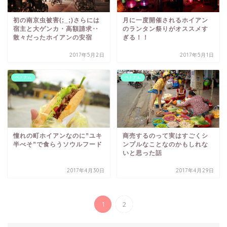
初の南京虫被害(;_;)さらには
月に一度開催されるホイアン
宿主と大ゲンカ・高額請求‥
のランタン祭りがオススメす
散々だったホイアンの安宿
ぎる！！
2017年5月2日
2017年5月1日
ベトナム
ベトナム
憧れの町ホイアンなのに”ユキ
商売するのって実はすごくシ
半べそ”で食らうソウルフード
ンプルなことなのかもしれな
いと思った話
2017年4月30日
2017年4月29日
1
2