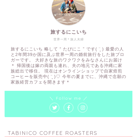
旅するにこいち
世界一周＊旅人夫婦
旅するにこいち 略して “ たびにこ ” です( ¨̮ ) 最愛の人
と2年間39か国に及ぶ世界一周の婚前旅行をした旅ブロ
ガーです。 大好きな旅のワクワクをみなさんにお届け
＊ 帰国後は嫁の両親も連れ、夫の地元である沖縄に家
族総出で移住。 現在はオンラインショップで自家焙煎
コーヒーを販売中( ¨̮ )♡ 今年の夏までに、沖縄で念願の
家族経営カフェを開きます＊
＼ Follow me ／
TABINICO COFFEE ROASTERS