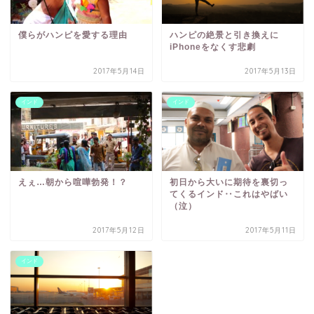
僕らがハンピを愛する理由
ハンピの絶景と引き換えに
iPhoneをなくす悲劇
2017年5月14日
2017年5月13日
インド
インド
えぇ…朝から喧嘩勃発！？
初日から大いに期待を裏切っ
てくるインド‥これはやばい
（泣）
2017年5月12日
2017年5月11日
インド