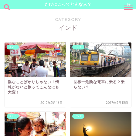
たびにこってどんな人？
― CATEGORY ―
インド
インド
インド
楽なことばかりじゃない！情
世界一危険な電車に乗る？乗
報がないと旅ってこんなにも
らない？
大変！
2017年5月16日
2017年5月15日
インド
インド