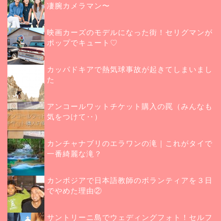
凄腕カメラマン〜
映画カーズのモデルになった街！セリグマンが
ポップでキュート♡
カッパドキアで熱気球事故が起きてしまいまし
た
アンコールワットチケット購入の罠（みんなも
気をつけて‥）
カンチャナブリのエラワンの滝｜これがタイで
一番綺麗な滝？
カンボジアで日本語教師のボランティアを３日
でやめた理由②
サントリーニ島でウェディングフォト！セルフ