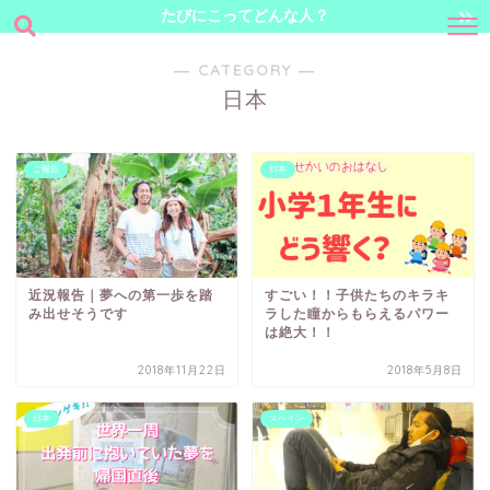
たびにこってどんな人？
― CATEGORY ―
日本
ご報告
日本
近況報告｜夢への第一歩を踏
すごい！！子供たちのキラキ
み出せそうです
ラした瞳からもらえるパワー
は絶大！！
2018年11月22日
2018年5月8日
日本
スペイン