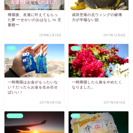
帰国後、友達に叶えてもらっ
成田空港の北ウィングの破壊
た夢 〜せかいのおはなし in 児
力が半端ない話
童館〜
2018年2月13日
2017年12月6日
日本
日本
一時帰国はお金がもったいな
一時帰国したら旅をやめたく
い？だったらお金を生み出せ
なりました。
ばいい！
2017年4月15日
2017年4月14日
マレーシア
日本