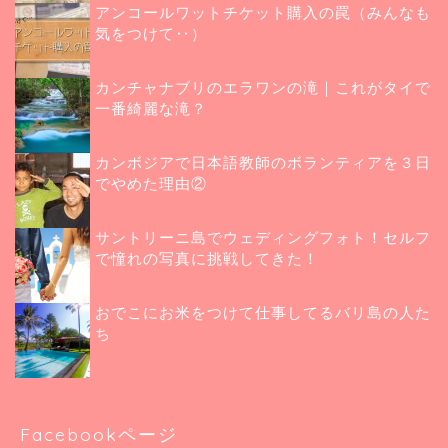
アンコールワットチケット購入の罠（みんなも
気をつけて‥）
カンチャナブリのエラワンの滝｜これがタイで
一番綺麗な滝？
カンボジアで日本語教師のボランティアを３日
でやめた理由②
サントリーニ島でウェディングフォト！セルフ
で憧れの写真に挑戦してきた！
おでこにお米をつけて仕事してるバリ島の人た
ち
Facebookページ