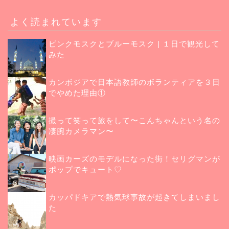
よく読まれています
ピンクモスクとブルーモスク | １日で観光して
みた
カンボジアで日本語教師のボランティアを３日
でやめた理由①
撮って笑って旅をして〜こんちゃんという名の
凄腕カメラマン〜
映画カーズのモデルになった街！セリグマンが
ポップでキュート♡
カッパドキアで熱気球事故が起きてしまいまし
た