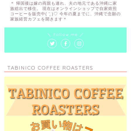
＊ 帰国後は嫁の両親も連れ、夫の地元である沖縄に家
族総出で移住。 現在はオンラインショップで自家焙煎
コーヒーを販売中( ¨̮ )♡ 今年の夏までに、沖縄で念願の
家族経営カフェを開きます＊
＼ Follow me ／
TABINICO COFFEE ROASTERS