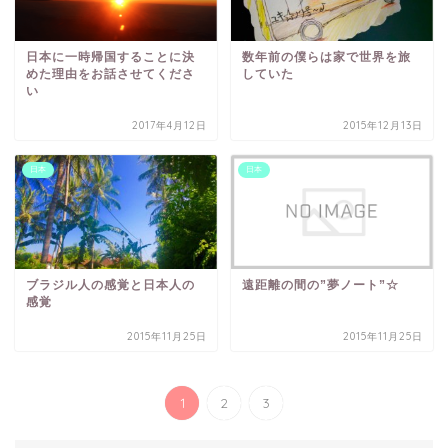
日本に一時帰国することに決
数年前の僕らは家で世界を旅
めた理由をお話させてくださ
していた
い
2017年4月12日
2015年12月13日
日本
日本
ブラジル人の感覚と日本人の
遠距離の間の”夢ノート”☆
感覚
2015年11月25日
2015年11月25日
1
2
3