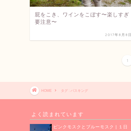
屁をこき、ワインをこぼす〜楽しすぎ
要注意〜
2017年8月8
1
HOME
タグ : バスキング
よく読まれています
ピンクモスクとブルーモスク | １日