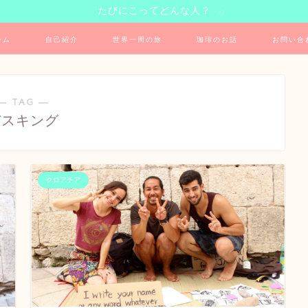
たびにこってどんな人？
ーム
自己紹介
世界一周の旅
珈琲のお話
お問い合
― TAG ―
バスキング
クロアチア