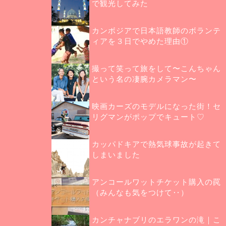
で観光してみた
カンボジアで日本語教師のボランテ
ィアを３日でやめた理由①
撮って笑って旅をして〜こんちゃん
という名の凄腕カメラマン〜
映画カーズのモデルになった街！セ
リグマンがポップでキュート♡
カッパドキアで熱気球事故が起きて
しまいました
アンコールワットチケット購入の罠
（みんなも気をつけて‥）
カンチャナブリのエラワンの滝｜こ