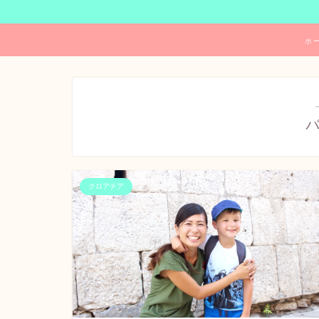
ホ
クロアチア