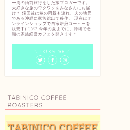
一周の婚前旅行をした旅ブロガーです。
大好きな旅のワクワクをみなさんにお届
け＊ 帰国後は嫁の両親も連れ、夫の地元
である沖縄に家族総出で移住。 現在はオ
ンラインショップで自家焙煎コーヒーを
販売中( ¨̮ )♡ 今年の夏までに、沖縄で念
願の家族経営カフェを開きます＊
＼ Follow me ／
TABINICO COFFEE
ROASTERS