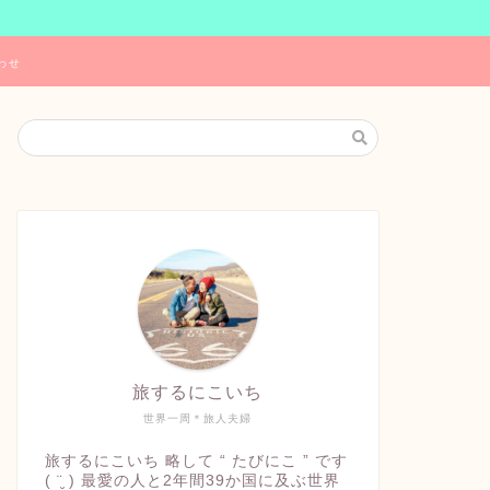
わせ
旅するにこいち
世界一周＊旅人夫婦
旅するにこいち 略して “ たびにこ ” です
( ¨̮ ) 最愛の人と2年間39か国に及ぶ世界