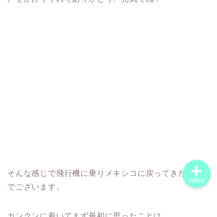
ホーム
世界一周の旅
世界ウェディングフォト
旅するにこいち｜沖縄の
世界一周夫婦です
そんな感じで飛行機に乗りメキシコに戻ってきた次第
MENU
でございます。
カンクンに着いてまず最初に思ったことは