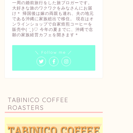
一周の婚前旅行をした旅ブロガーです。
大好きな旅のワクワクをみなさんにお届
け＊ 帰国後は嫁の両親も連れ、夫の地元
である沖縄に家族総出で移住。 現在はオ
ンラインショップで自家焙煎コーヒーを
販売中( ¨̮ )♡ 今年の夏までに、沖縄で念
願の家族経営カフェを開きます＊
＼ Follow me ／
TABINICO COFFEE
ROASTERS