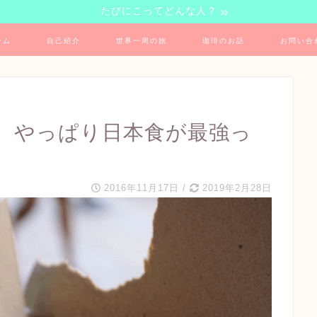
たびにこってどんな人？
ーム
自己紹介
世界一周の旅
珈琲のお話
お問い合
、やっぱり日本食が最強っ
2016年11月17日
/
2019年2月28日