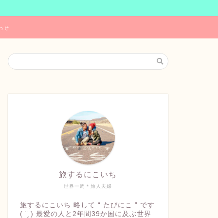
わせ
旅するにこいち
世界一周＊旅人夫婦
旅するにこいち 略して “ たびにこ ” です
( ¨̮ ) 最愛の人と2年間39か国に及ぶ世界