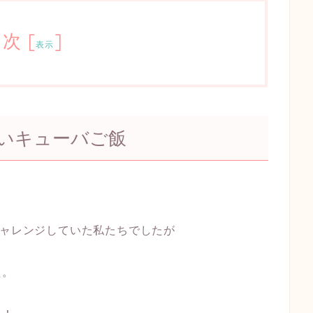
目次
[
]
表示
いキューバご飯
チャレンジしていた私たちでしたが
た。