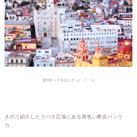
翌日行ってきましたヽ( ´ ▽ ` )ﾉ
きのう紹介したラパス広場にある黄色い教会バシリ
カ。