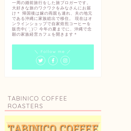
一周の婚前旅行をした旅ブロガーです。
大好きな旅のワクワクをみなさんにお届
け＊ 帰国後は嫁の両親も連れ、夫の地元
である沖縄に家族総出で移住。 現在はオ
ンラインショップで自家焙煎コーヒーを
販売中( ¨̮ )♡ 今年の夏までに、沖縄で念
願の家族経営カフェを開きます＊
＼ Follow me ／
TABINICO COFFEE
ROASTERS