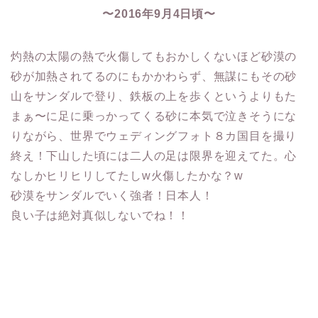
〜2016年9月4日頃〜
灼熱の太陽の熱で火傷してもおかしくないほど砂漠の
砂が加熱されてるのにもかかわらず、無謀にもその砂
山をサンダルで登り、鉄板の上を歩くというよりもた
まぁ〜に足に乗っかってくる砂に本気で泣きそうにな
りながら、世界でウェディングフォト８カ国目を撮り
終え！下山した頃には二人の足は限界を迎えてた。心
なしかヒリヒリしてたしw火傷したかな？w
砂漠をサンダルでいく強者！日本人！
良い子は絶対真似しないでね！！