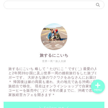
ホーム
世界一周の旅
世界ウェディングフォト
旅するにこいち｜沖縄の
旅するにこいち
世界一周夫婦です
世界一周＊旅人夫婦
旅するにこいち 略して “ たびにこ ” です( ¨̮ ) 最愛の人
と2年間39か国に及ぶ世界一周の婚前旅行をした旅ブロ
ガーです。 大好きな旅のワクワクをみなさんにお届け
＊ 帰国後は嫁の両親も連れ、夫の地元である沖縄に家
族総出で移住。 現在はオンラインショップで自家焙煎
MENU
コーヒーを販売中( ¨̮ )♡ 今年の夏までに、沖縄で念願の
家族経営カフェを開きます＊
＼ Follow me ／