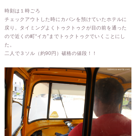
時刻は１時ごろ
チェックアウトした時にカバンを預けていたホテルに
戻り。タイミングよくトゥクトゥクが目の前を通った
ので近くの町“イカ”までトゥクトゥクでいくことにし
た。
二人で３ソル（約90円）破格の値段！！