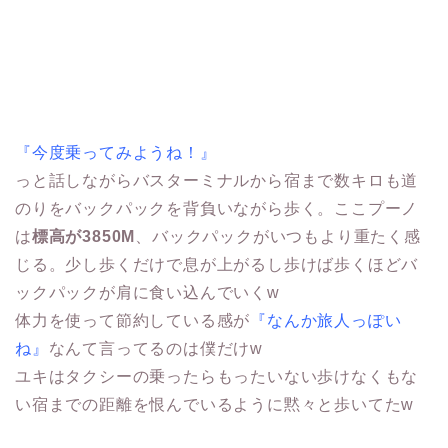
『今度乗ってみようね！』
っと話しながらバスターミナルから宿まで数キロも道
のりをバックパックを背負いながら歩く。ここプーノ
は
標高が3850M
、バックパックがいつもより重たく感
じる。少し歩くだけで息が上がるし歩けば歩くほどバ
ックパックが肩に食い込んでいくw
体力を使って節約している感が
『なんか旅人っぽい
ね』
なんて言ってるのは僕だけw
ユキはタクシーの乗ったらもったいない歩けなくもな
い宿までの距離を恨んでいるように黙々と歩いてたw