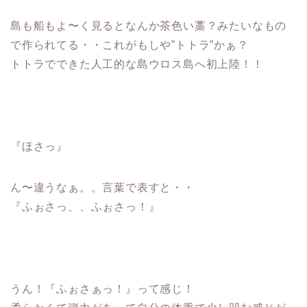
島も船もよ〜く見るとなんか茶色い藁？みたいなもの
で作られてる・・これがもしや”トトラ”かぁ？
トトラでできた人工的な島ウロス島へ初上陸！！
『ほさっ』
ん〜違うなぁ。。言葉で表すと・・
『ふぉさっ、、ふぉさっ！』
うん！『ふぉさぁっ！』って感じ！