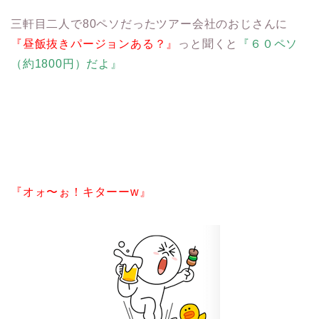
三軒目二人で80ペソだったツアー会社のおじさんに
『昼飯抜きパージョンある？』
っと聞くと
『６０ペソ
（約1800円）だよ』
『オォ〜ぉ！キターーw』