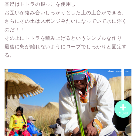
基礎はトトラの根っこを使用し
お互いが絡み合いしっかりとした土の土台ができる。
ホーム
さらにその土はスポンジみたいになっていて水に浮く
のだ！！
世界一周の旅
その上にトトラを積み上げるというシンプルな作り
最後に島が離れないようにロープでしっかりと固定す
世界ウェディングフォト
る。
旅するにこいち｜沖縄の
世界一周夫婦です
MENU