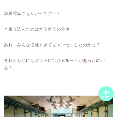
ホーム
満員電車さぁかかってこい！！
世界一周の旅
と乗り込んだのはガラガラの電車‥
世界ウェディングフォト
あれ、みんな遅延すぎてキャンセルしたのかな？
旅するにこいち｜沖縄の
それとも他にもデリーに行けるルートがあったのか
世界一周夫婦です
な？
MENU