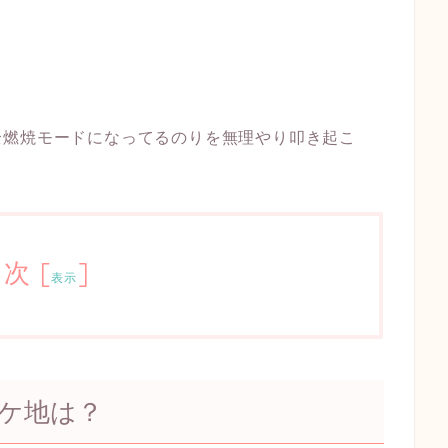
全燃焼モードになってるのりを無理やり叩き起こ
目次
[
]
表示
ケ地は？