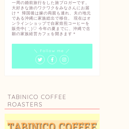
一周の婚前旅行をした旅ブロガーです。
大好きな旅のワクワクをみなさんにお届
け＊ 帰国後は嫁の両親も連れ、夫の地元
である沖縄に家族総出で移住。 現在はオ
ンラインショップで自家焙煎コーヒーを
販売中( ¨̮ )♡ 今年の夏までに、沖縄で念
願の家族経営カフェを開きます＊
＼ Follow me ／
TABINICO COFFEE
ROASTERS