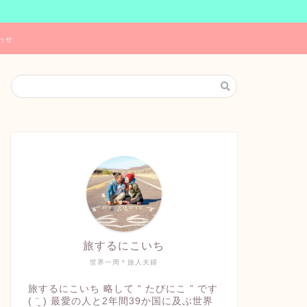
わせ
旅するにこいち
世界一周＊旅人夫婦
旅するにこいち 略して “ たびにこ ” です
( ¨̮ ) 最愛の人と2年間39か国に及ぶ世界