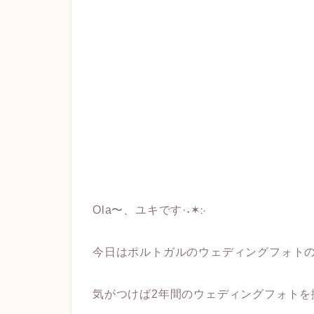
Ola〜、ユキです·˖✶჻
今日はポルトガルのウェディングフォト
気がつけば2年間のウェディングフォトを